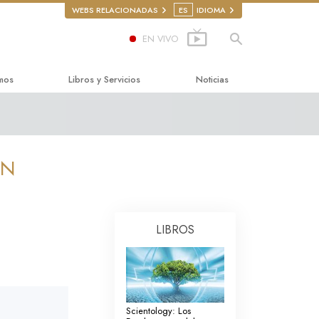
WEBS RELACIONADAS
ES
IDIOMA
EN VIVO
mos
Libros y Servicios
Noticias
a Felicidad
s para principiantes
astics
s de Audio
EN
rencias introductorias
ulas Introductorias
LIBROS
bre las Drogas
nzando Servicios
los Derechos Humanos
udadana de Derechos
Scientology: Los