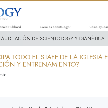
zation
Ronald Hubbard
¿Qué es Scientology?
Cómo ayuda
AUDITACIÓN DE SCIENTOLOGY Y DIANÉTICA
Creencias y prácticas
El Camino a l
Libro
Credos y Códigos de Scientology
Applied Schol
Libro
CIPA TODO EL STAFF DE LA IGLESIA 
Qué dicen los scientologists acerca de
Criminon
Confe
Scientology
CIÓN Y ENTRENAMIENTO?
Narconon
Pelíc
Conoce a un Scientologist
esto.
La Verdad So
Come
Dentro de una Iglesia
Unidos por 
Los Principios Básicos de Scientology
Comisión Ci
Una introducción a Dianética
Humanos