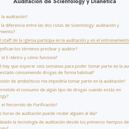
Auditación de Scientology y Dianética
Amor y Odio:
Ministros Vol
¿Qué es Grandeza?
la auditación?
 la diferencia entre las dos rutas de Scientology: auditación y
miento?
 staff de la Iglesia participa en la auditación y en el entrenamient
nifican los términos preclear y auditor?
 el E-Metro y cómo funciona?
é hay que esperar seis semanas para poder tomar parte en la au
a estado consumiendo drogas de forma habitual?
stión de antibióticos me impediría tomar parte en la auditación?
ermitido el consumo de algún tipo de drogas cuando estás en
logy?
el Recorrido de Purificación?
 horas de auditación puede recibir alguien al día?
biado la tecnología de auditación desde los primeros tiempos de
logy?