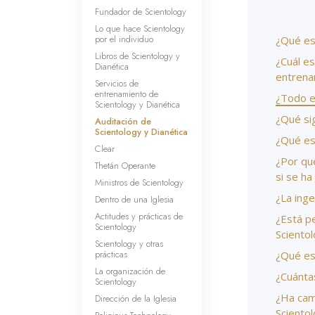
Fundador de Scientology
Lo que hace Scientology
por el individuo
¿Qué es 
Libros de Scientology y
¿Cuál es
Dianética
entrena
Servicios de
entrenamiento de
¿Todo el
Scientology y Dianética
¿Qué sig
Auditación de
Scientology y Dianética
¿Qué es
Clear
¿Por qu
Thetán Operante
si se h
Ministros de Scientology
¿La inge
Dentro de una Iglesia
Actitudes y prácticas de
¿Está p
Scientology
Sciento
Scientology y otras
prácticas
¿Qué es 
La organización de
¿Cuántas
Scientology
¿Ha cam
Dirección de la Iglesia
Sciento