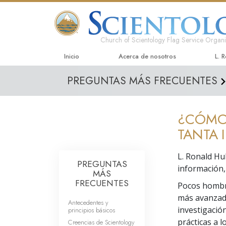
Church of Scientology Flag Service Organi
Inicio
Acerca de nosotros
L. 
PREGUNTAS MÁS FRECUENTES
¿CÓMO 
TANTA
L. Ronald Hu
PREGUNTAS
información, 
MÁS
FRECUENTES
Pocos hombre
más avanzado
Antecedentes y
investigació
principios básicos
prácticas a 
Creencias de Scientology