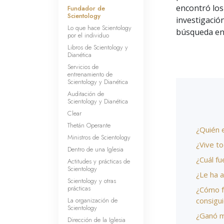
encontró los
Fundador de
Scientology
investigació
Lo que hace Scientology
búsqueda en 
por el individuo
Libros de Scientology y
Dianética
Servicios de
entrenamiento de
Scientology y Dianética
Auditación de
Scientology y Dianética
Clear
Thetán Operante
¿Quién 
Ministros de Scientology
¿Vive t
Dentro de una Iglesia
¿Cuál fu
Actitudes y prácticas de
Scientology
¿Le ha a
Scientology y otras
prácticas
¿Cómo f
La organización de
consigu
Scientology
¿Ganó m
Dirección de la Iglesia