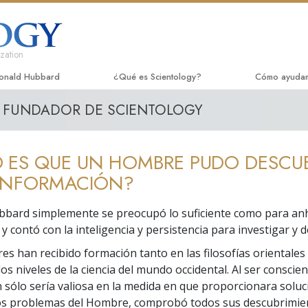
zation
Ronald Hubbard
¿Qué es Scientology?
Cómo ayuda
FUNDADOR DE SCIENTOLOGY
Creencias y prácticas
El Camino a l
Libro
Credos y Códigos de Scientology
Applied Schol
Libro
ES QUE UN HOMBRE PUDO DESCUB
Qué dicen los scientologists acerca de
Criminon
Confe
Scientology
 INFORMACIÓN?
Narconon
Pelíc
Conoce a un Scientologist
bbard simplemente se preocupó lo suficiente como para anh
La Verdad So
Come
y contó con la inteligencia y persistencia para investigar y 
Dentro de una Iglesia
Unidos por 
s han recibido formación tanto en las filosofías orientales
Los Principios Básicos de Scientology
s niveles de la ciencia del mundo occidental. Al ser conscie
Comisión Ci
n sólo sería valiosa en la medida en que proporcionara solu
Una introducción a Dianética
Humanos
los problemas del Hombre, comprobó todos sus descubrimie