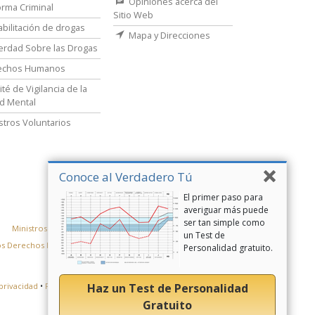
Opiniones acerca del
rma Criminal
Sitio Web
bilitación de drogas
Mapa y Direcciones
erdad Sobre las Drogas
echos Humanos
té de Vigilancia de la
d Mental
stros Voluntarios
Conoce al Verdadero Tú
El primer paso para
averiguar más puede
ser tan simple como
Ministros Voluntarios de Scientology
un Test de
los Derechos Humanos
Personalidad gratuito.
Haz un Test de Personalidad
privacidad
•
Política de cookies
•
Términos de uso
•
Aviso legal
Gratuito