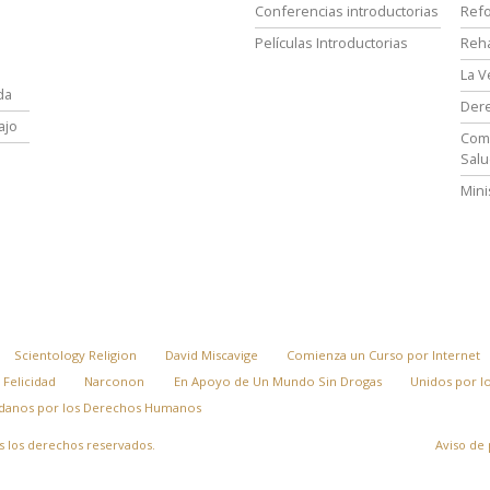
Conferencias introductorias
Refo
Películas Introductorias
Reha
La V
da
Der
ajo
Comi
Salu
Mini
Scientology Religion
David Miscavige
Comienza un Curso por Internet
 Felicidad
Narconon
En Apoyo de Un Mundo Sin Drogas
Unidos por 
adanos por los Derechos Humanos
 los derechos reservados.
Aviso de 