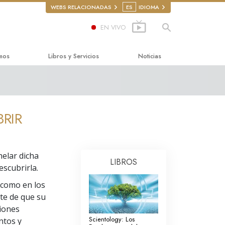
WEBS RELACIONADAS
ES
IDIOMA
EN VIVO
mos
Libros y Servicios
Noticias
a Felicidad
s para principiantes
astics
s de Audio
RIR
rencias introductorias
ulas Introductorias
elar dicha
LIBROS
bre las Drogas
nzando Servicios
descubrirla.
los Derechos Humanos
 como en los
nte de que su
udadana de Derechos
ciones
Scientology: Los
ntos y