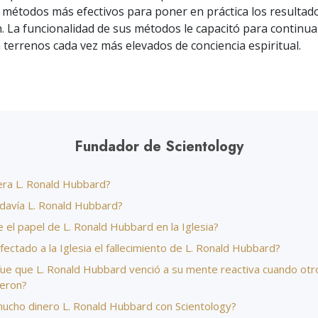
Amor y Odio:
Ministros Vol
 métodos más efectivos para poner en práctica los resultad
¿Qué es Grandeza?
n. La funcionalidad de sus métodos le capacitó para continua
terrenos cada vez más elevados de conciencia espiritual.
Fundador de Scientology
era L. Ronald Hubbard?
odavía L. Ronald Hubbard?
e el papel de L. Ronald Hubbard en la Iglesia?
fectado a la Iglesia el fallecimiento de L. Ronald Hubbard?
ue que L. Ronald Hubbard venció a su mente reactiva cuando otro
ieron?
ucho dinero L. Ronald Hubbard con Scientology?