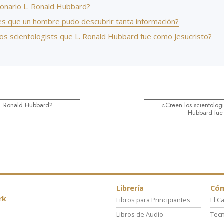
lonario L. Ronald Hubbard?
s que un hombre pudo descubrir tanta información?
los scientologists que L. Ronald Hubbard fue como Jesucristo?
L. Ronald Hubbard?
¿Creen los scientologi
Hubbard fue 
Librería
Có
rk
Libros para Principiantes
El C
Libros de Audio
Tecn